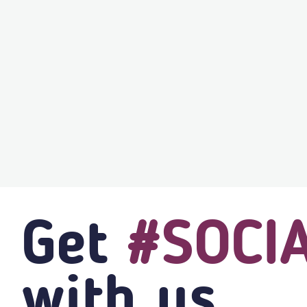
Get
#SOCI
with us