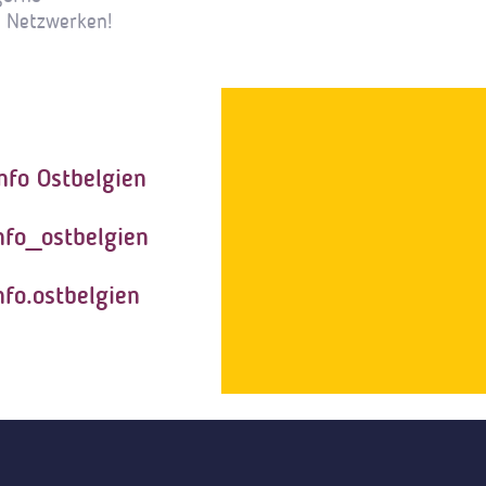
n Netzwerken!
nfo Ostbelgien
nfo_ostbelgien
nfo.ostbelgien