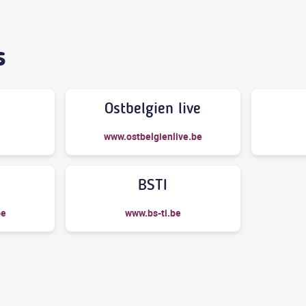
s
Ostbelgien live
www.ostbelgienlive.be
n
BSTI
be
www.bs-ti.be