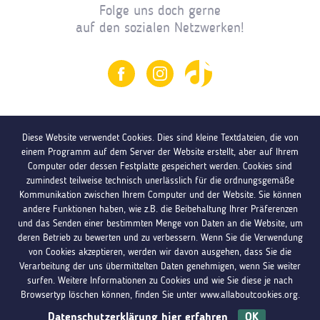
Folge uns doch gerne
auf den sozialen Netzwerken!
Diese Website verwendet Cookies. Dies sind kleine Textdateien, die von
einem Programm auf dem Server der Website erstellt, aber auf Ihrem
Jugendinfo Eupen
Computer oder dessen Festplatte gespeichert werden. Cookies sind
zumindest teilweise technisch unerlässlich für die ordnungsgemäße
Gospertstraße 24, B-4700 Eupen
Kommunikation zwischen Ihrem Computer und der Website. Sie können
andere Funktionen haben, wie z.B. die Beibehaltung Ihrer Präferenzen
und das Senden einer bestimmten Menge von Daten an die Website, um
+32 (0)87 744 119
deren Betrieb zu bewerten und zu verbessern. Wenn Sie die Verwendung
von Cookies akzeptieren, werden wir davon ausgehen, dass Sie die
eupen@jugendinfo.be
Verarbeitung der uns übermittelten Daten genehmigen, wenn Sie weiter
surfen. Weitere Informationen zu Cookies und wie Sie diese je nach
Öffnungszeiten: Di. – Do. von 11 bis 17 Uhr
Browsertyp löschen können, finden Sie unter www.allaboutcookies.org.
Datenschutzerklärung hier erfahren
OK