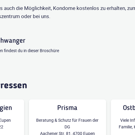
 es auch die Möglichkeit, Kondome kostenlos zu erhalten, zum
zentrum oder bei uns.
chwanger
n findest du in dieser Broschüre
dressen
lgien
Prisma
Ostb
 Eupen
Beratung & Schutz für Frauen der
Viele I
22
DG
Familie,
Aachener Str. 81, 4700 Eupen