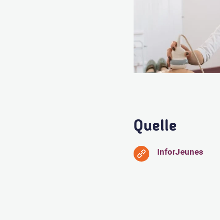
Quelle
InforJeunes