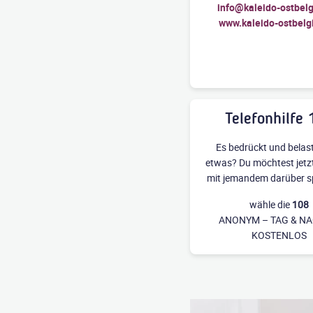
info@kaleido-ostbelg
www.kaleido-ostbelg
Telefonhilfe
Es bedrückt und belast
etwas? Du möchtest jet
mit jemandem darüber s
wähle die
108
ANONYM – TAG & NA
KOSTENLOS