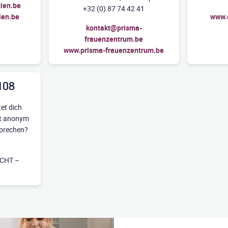
ien.be
+32 (0) 87 74 42 41
ien.be
www.o
kontakt@prisma-
frauenzentrum.be
www.prisma-frauenzentrum.be
 108
et dich
zt anonym
prechen?
CHT –