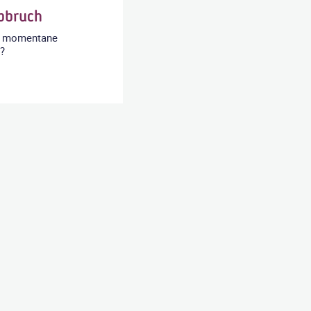
bbruch
ne momentane
h?