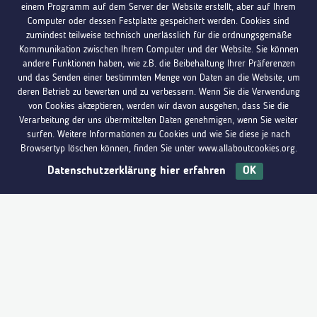
Beratungen können jedoch auf Termin auch außerhalb
einem Programm auf dem Server der Website erstellt, aber auf Ihrem
dieser Zeiten stattfinden.
Computer oder dessen Festplatte gespeichert werden. Cookies sind
zumindest teilweise technisch unerlässlich für die ordnungsgemäße
Kommunikation zwischen Ihrem Computer und der Website. Sie können
andere Funktionen haben, wie z.B. die Beibehaltung Ihrer Präferenzen
und das Senden einer bestimmten Menge von Daten an die Website, um
Jugendinfo Sankt-Vith
deren Betrieb zu bewerten und zu verbessern. Wenn Sie die Verwendung
von Cookies akzeptieren, werden wir davon ausgehen, dass Sie die
Vennbahnstraße 4/5, B-4780 St.Vith
Verarbeitung der uns übermittelten Daten genehmigen, wenn Sie weiter
surfen. Weitere Informationen zu Cookies und wie Sie diese je nach
Browsertyp löschen können, finden Sie unter www.allaboutcookies.org.
+32 (0)80 221 567
Datenschutzerklärung hier erfahren
OK
Du hast Fragen?
Melde dich bei uns
stvith@jugendinfo.be
Öffnungszeiten: Di. – Do. von 11 bis 17 Uhr
Beratungen können jedoch auf Termin auch außerhalb
dieser Zeiten stattfinden.