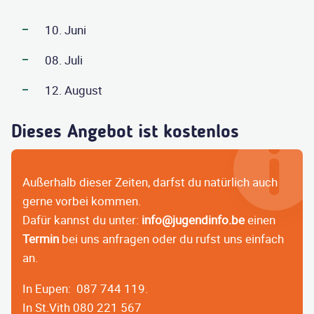
10. Juni
08. Juli
12. August
Dieses Angebot ist kostenlos
Außerhalb dieser Zeiten, darfst du natürlich auch
gerne vorbei kommen.
Dafür kannst du unter:
info@jugendinfo.be
einen
Termin
bei uns anfragen oder du rufst uns einfach
an.
In Eupen: 087 744 119.
In St.Vith 080 221 567