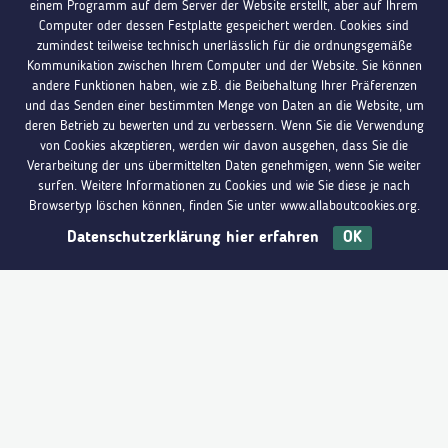
einem Programm auf dem Server der Website erstellt, aber auf Ihrem
Computer oder dessen Festplatte gespeichert werden. Cookies sind
zumindest teilweise technisch unerlässlich für die ordnungsgemäße
Kommunikation zwischen Ihrem Computer und der Website. Sie können
andere Funktionen haben, wie z.B. die Beibehaltung Ihrer Präferenzen
Jugendinfo Eupen
und das Senden einer bestimmten Menge von Daten an die Website, um
deren Betrieb zu bewerten und zu verbessern. Wenn Sie die Verwendung
Gospertstraße 24, B-4700 Eupen
von Cookies akzeptieren, werden wir davon ausgehen, dass Sie die
Verarbeitung der uns übermittelten Daten genehmigen, wenn Sie weiter
surfen. Weitere Informationen zu Cookies und wie Sie diese je nach
+32 (0)87 744 119
Browsertyp löschen können, finden Sie unter www.allaboutcookies.org.
Datenschutzerklärung hier erfahren
OK
Du hast Fragen?
Melde dich bei uns
eupen@jugendinfo.be
Öffnungszeiten: Di. – Do. von 11 bis 17 Uhr
Beratungen können jedoch auf Termin auch außerhalb
dieser Zeiten stattfinden.
Jugendinfo Sankt-Vith