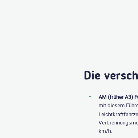
Die versc
AM (früher A3) F
mit diesem Führ
Leichtkraftfahrz
Verbrennungsmot
km/h.