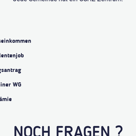
gseinkommen
dentenjob
gsantrag
einer WG
rämie
NOCH FRAGEN ?