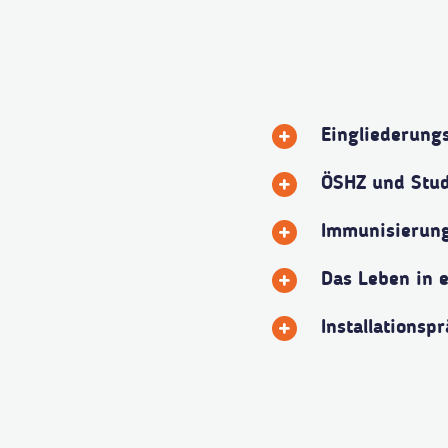
Eingliederun
ÖSHZ und Stu
Immunisierun
Das Leben in 
Installationsp