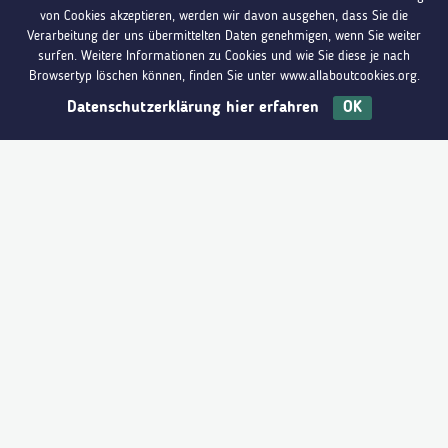
von Cookies akzeptieren, werden wir davon ausgehen, dass Sie die
Verarbeitung der uns übermittelten Daten genehmigen, wenn Sie weiter
surfen. Weitere Informationen zu Cookies und wie Sie diese je nach
NOCH FRAGEN ?
Browsertyp löschen können, finden Sie unter www.allaboutcookies.org.
Datenschutzerklärung hier erfahren
OK
Du hast Fragen?
Melde dich bei uns
KONTAKT
Get
#SOCIAL
with us
Du möchtest mehr erfahren?
Folge uns doch gerne
auf den sozialen Netzwerken!