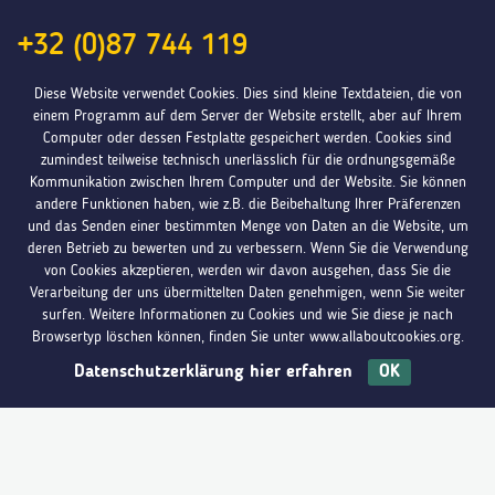
+32 (0)87 744 119
eupen@jugendinfo.be
Diese Website verwendet Cookies. Dies sind kleine Textdateien, die von
einem Programm auf dem Server der Website erstellt, aber auf Ihrem
Computer oder dessen Festplatte gespeichert werden. Cookies sind
Öffnungszeiten: Di. – Do. von 11 bis 17 Uhr
zumindest teilweise technisch unerlässlich für die ordnungsgemäße
Kommunikation zwischen Ihrem Computer und der Website. Sie können
Beratungen können jedoch auf Termin auch außerhalb
andere Funktionen haben, wie z.B. die Beibehaltung Ihrer Präferenzen
dieser Zeiten stattfinden.
und das Senden einer bestimmten Menge von Daten an die Website, um
deren Betrieb zu bewerten und zu verbessern. Wenn Sie die Verwendung
von Cookies akzeptieren, werden wir davon ausgehen, dass Sie die
Verarbeitung der uns übermittelten Daten genehmigen, wenn Sie weiter
Jugendinfo Sankt-Vith
surfen. Weitere Informationen zu Cookies und wie Sie diese je nach
Browsertyp löschen können, finden Sie unter www.allaboutcookies.org.
Vennbahnstraße 4/5, B-4780 St.Vith
Datenschutzerklärung hier erfahren
OK
Du hast Fragen?
Melde dich bei uns
+32 (0)80 221 567
stvith@jugendinfo.be