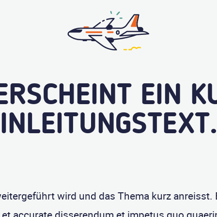
ERSCHEINT EIN 
EINLEITUNGSTEXT
weitergeführt wird und das Thema kurz anreisst. 
et accurate disserendum et impetus quo quaerim