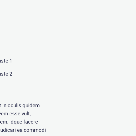
iste 1
iste 2
 in oculis quidem
ivem esse vult,
m, idque facere
iudicari ea commodi