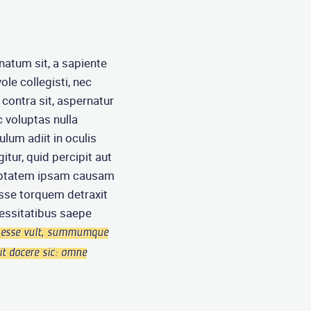
natum sit, a sapiente
ole collegisti, nec
contra sit, aspernatur
 voluptas nulla
lum adiit in oculis
tur, quid percipit aut
oluptatem ipsam causam
isse torquem detraxit
essitatibus saepe
esse vult, summumque
it docere sic: omne