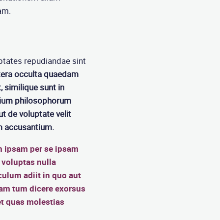
am.
uptates repudiandae sint
altera occulta quaedam
 similique sunt in
nium philosophorum
ut de voluptate velit
em accusantium.
m ipsam per se ipsam
 voluptas nulla
ulum adiit in quo aut
quam tum dicere exorsus
t quas molestias