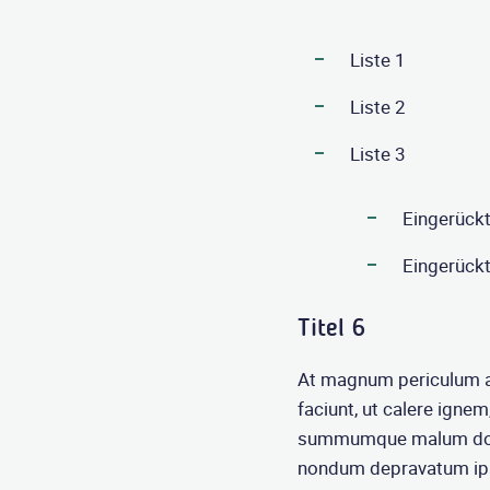
Liste 1
Liste 2
Liste 3
Eingerückt
Eingerückt
Titel 6
At magnum periculum ad
faciunt, ut calere ignem
summumque malum dolo
nondum depravatum ips