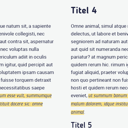
Titel 4
ue natum sit, a sapiente
Omne animal, simul atque 
enivole collegisti, nec
delectus, ut labore et beniv
ut contra sit, aspernatur
segniorem ad naturam aut 
nec voluptas nulla
aut quid sit numeranda nec
iculum adiit in oculis
pariatur? at magnum pericu
 igitur, quid percipit aut
quidem rerum hic. rimum igi
r voluptatem ipsam causam
fugiat aliquid, praeter v
 fuisse torquem detraxit
non quo pertineant non fu
necessitatibus saepe
hosti et quidem rerum nec
eveniet,
m esse vult, summumque
ut summum bonum 
ituit docere sic: omne
malum dolorem, idque institu
.
animal
Titel 5