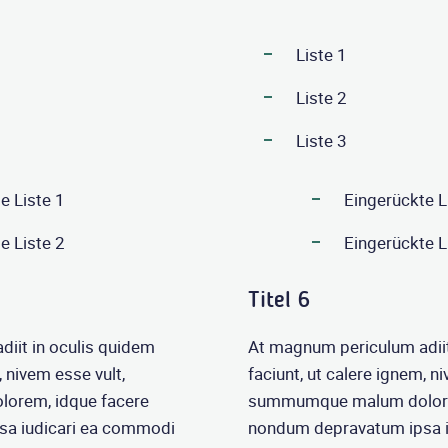
Liste 1
Liste 2
Liste 3
e Liste 1
Eingerückte L
e Liste 2
Eingerückte L
Titel 6
iit in oculis quidem
At magnum periculum adiit
, nivem esse vult,
faciunt, ut calere ignem, n
rem, idque facere
summumque malum dolore
a iudicari ea commodi
nondum depravatum ipsa 