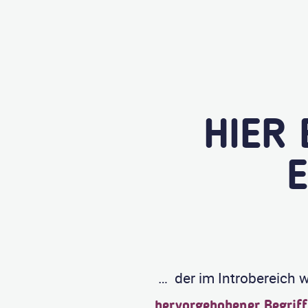
HIER 
…
der im Introbereich 
hervorgehobener Begriff