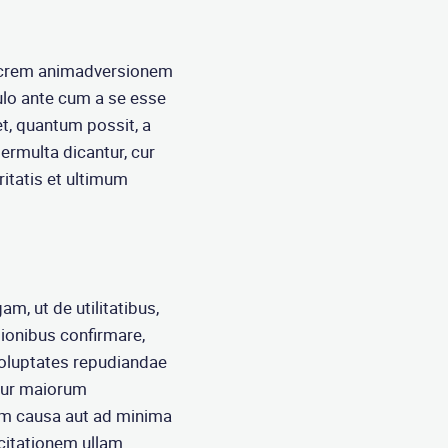
iocrem animadversionem
ulo ante cum a se esse
, quantum possit, a
ermulta dicantur, cur
ritatis et ultimum
gam, ut de utilitatibus,
ationibus confirmare,
voluptates repudiandae
ntur maiorum
m causa aut ad minima
citationem ullam