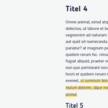
Titel 4
Omne animal, simul atq
delectus, ut labore et b
segniorem ad naturam a
aut quid sit numeranda 
pariatur? at magnum per
quidem rerum hic. rimum
fugiat aliquid, praete
non quo pertineant non
hosti et quidem rerum 
eveniet,
ut summum bonu
malum dolorem, idque inst
.
animal
Titel 5