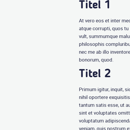
Titel 1
At vero eos et inter 
atque corrupti, quos tu
vult, summumque malum
philosophis compluribu
nec me ab illo inventore
bonorum, quod.
Titel 2
Primum igitur, inquit, si
nihil oportere exquisiti
tantum satis esse, ut a
sint et voluptates omi
voluptatum adipiscend
veniam, quis nostrum e