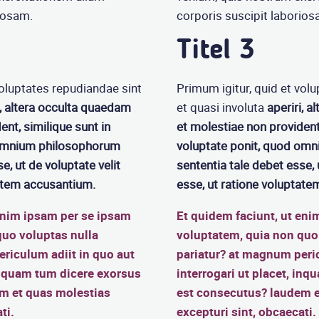
iosam.
corporis suscipit laborios
Titel 3
voluptates repudiandae sint
Primum igitur, quid et vol
i, altera occulta quaedam
et quasi involuta
aperiri, 
ent, similique sunt in
et molestiae non provident,
 omnium philosophorum
voluptate ponit, quod om
e, ut de voluptate velit
sententia tale debet esse, 
tatem accusantium.
esse, ut ratione voluptat
enim ipsam per se ipsam
Et quidem faciunt, ut eni
quo voluptas nulla
voluptatem, quia non quo
riculum adiit in quo aut
pariatur? at magnum peric
 inquam tum dicere exorsus
interrogari ut placet, in
m et quas molestias
est consecutus? laudem e
ti.
excepturi sint, obcaecati.