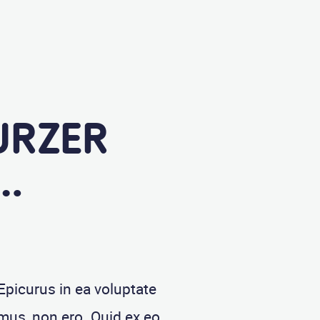
KURZER
…
Epicurus in ea voluptate
us, non ero. Quid ex eo