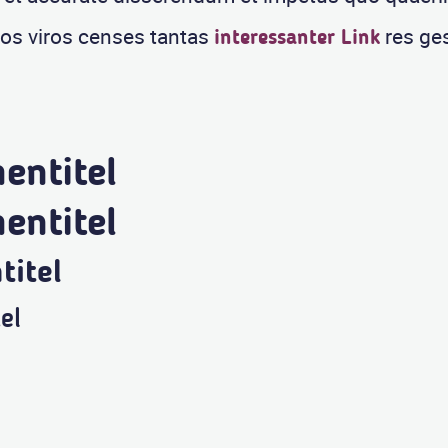
ios viros censes tantas
res ges
interessanter Link
entitel
entitel
titel
el