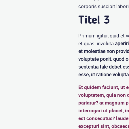
corporis suscipit labor
Titel 3
Primum igitur, quid et 
et quasi involuta
aperir
et molestiae non provid
voluptate ponit, quod
sententia tale debet ess
esse, ut ratione volup
Et quidem faciunt, ut 
voluptatem, quia non 
pariatur? at magnum pe
interrogari ut placet,
est consecutus? laude
excepturi sint, obcaeca