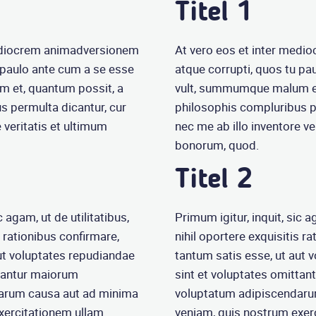
Titel 1
mediocrem animadversionem
At vero eos et inter med
 paulo ante cum a se esse
atque corrupti, quos tu pa
 et, quantum possit, a
vult, summumque malum et
s permulta dicantur, cur
philosophis compluribus p
 veritatis et ultimum
nec me ab illo inventore ve
bonorum, quod.
Titel 2
c agam, ut de utilitatibus,
Primum igitur, inquit, sic a
s rationibus confirmare,
nihil oportere exquisitis r
ut voluptates repudiandae
tantum satis esse, ut aut 
ttantur maiorum
sint et voluptates omitta
arum causa aut ad minima
voluptatum adipiscendaru
xercitationem ullam
veniam, quis nostrum exer