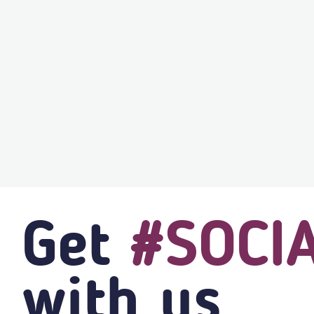
Get
#SOCI
with us