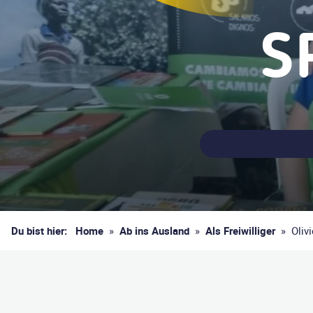
S
Du bist hier:
Home
»
Ab ins Ausland
»
Als Freiwilliger
»
Oliv